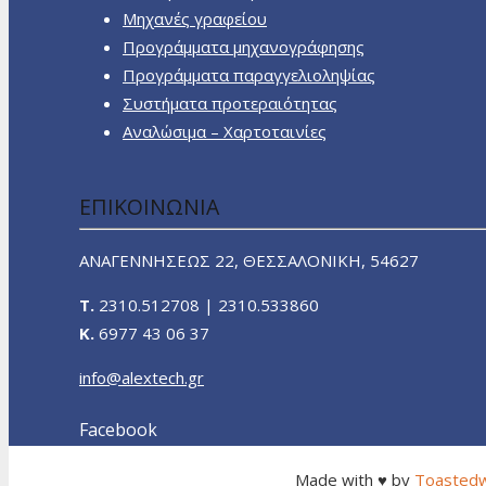
Μηχανές γραφείου
Προγράμματα μηχανογράφησης
Προγράμματα παραγγελιοληψίας
Συστήματα προτεραιότητας
Αναλώσιμα – Χαρτοταινίες
ΕΠΙΚΟΙΝΩΝΙΑ
ΑΝΑΓΕΝΝΗΣΕΩΣ 22, ΘΕΣΣΑΛΟΝΙΚΗ, 54627
T.
2310.512708 | 2310.533860
K.
6977 43 06 37
info@alextech.gr
Facebook
Made with ♥ by
Toasted