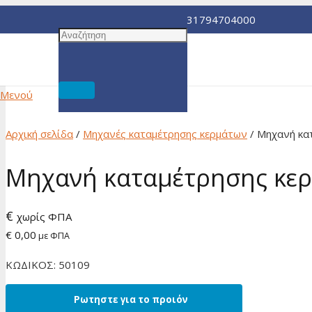
2310.512708
ΑΡ. Γ.Ε.ΜΗ. 131794704000
Μενού
Αρχική σελίδα
/
Μηχανές καταμέτρησης κερμάτων
/ Μηχανή κα
Μηχανή καταμέτρησης κε
€
χωρίς ΦΠΑ
€ 0,00
με ΦΠΑ
ΚΩΔΙΚΟΣ: 50109